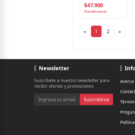
$47.900
ATX 3.1, 80+ Bronze,
12V-2x6
Transferencia
«
1
2
»
Newsletter
Inf
Suscríbete a nuestro newsletter para
Acerca
recibir ofertas y promociones
Contác
Suscribirse
Términ
Pregun
Polític