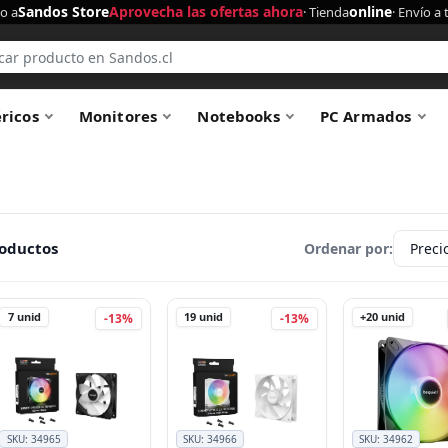
Sandos Store
Aprovecha las ofertas ahora
online
o a
· Tienda
· Envío a 
éricos
Monitores
Notebooks
PC Armados
roductos
Ordenar por:
7
unid
19
unid
+20
unid
-13%
-13%
SKU:
34965
SKU:
34966
SKU:
34962