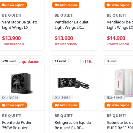
Envío rápido
Envío rápido
Envío rápido
BE QUIET!
BE QUIET!
BE QUIET!
Ventilador Be quiet!
Ventilador Be quiet!
Ventilador be 
Light Wings LX
Light Wings LX
Light Wings L
Reverse 120mm,
Reverse 120mm,
140mm PWM H
$13.900
$13.900
$14.900
PWM, ARGB
PWM, ARGB Blanco
Speed ARGB
Transferencia
Transferencia
Transferencia
+20
unid
11
unid
3
unid
Liquidación
-14%
SKU:
34949
SKU:
34984
SKU:
34943
Envío rápido
Envío rápido
Envío rápido
BE QUIET!
BE QUIET!
BE QUIET!
Fuente de Poder
Refrigeración líquida
Gabinete be qu
750W Be quiet!
Be quiet! PURE
PURE BASE 50
System Power 11 U,
LOOP 3 240mm,
White