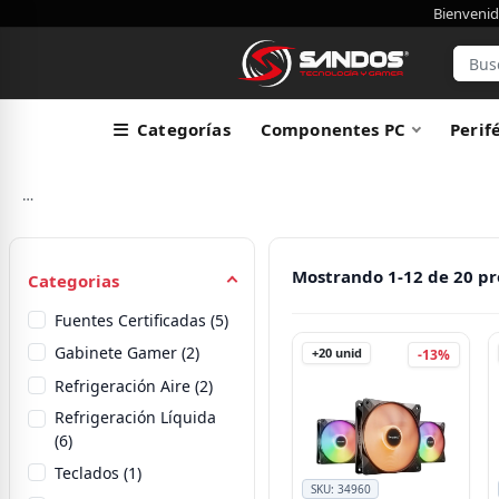
Bienvenid
Categorías
Componentes PC
Perif
…
Mostrando 1-12 de 20 p
Categorias
Fuentes Certificadas (5)
Gabinete Gamer (2)
+20
unid
-13%
Refrigeración Aire (2)
Refrigeración Líquida
(6)
Teclados (1)
SKU:
34960