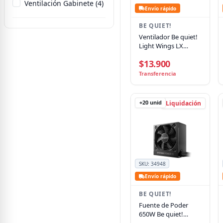
Ventilación Gabinete (4)
Envío rápido
BE QUIET!
Ventilador Be quiet!
Light Wings LX
120mm, PWM, ARGB,
$13.900
2100 rpm, 61.8 CFM
Transferencia
+20
unid
Liquidación
SKU:
34948
Envío rápido
BE QUIET!
Fuente de Poder
650W Be quiet!
System Power 11 U,