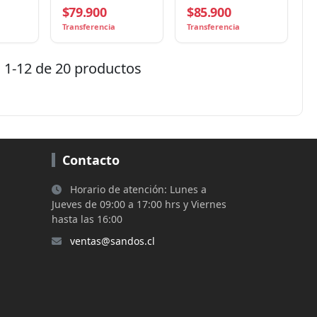
$79.900
$85.900
3×120mm,
ARGB, LGA1851/AM5
LGA1851/AM5
Transferencia
Transferencia
1-12 de 20 productos
Contacto
Horario de atención: Lunes a
Jueves de 09:00 a 17:00 hrs y Viernes
hasta las 16:00
ventas@sandos.cl