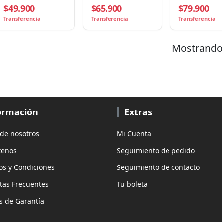
$49.900
$65.900
$79.900
ATX 3.1, 80+ Bronze,
2×120mm,
12V-2x6
LGA1851/AM5
Transferencia
Transferencia
Transferencia
Mostrando 
ormación
Extras
 de nosotros
Mi Cuenta
tenos
Seguimiento de pedido
os y Condiciones
Seguimiento de contacto
tas Frecuentes
Tu boleta
as de Garantía