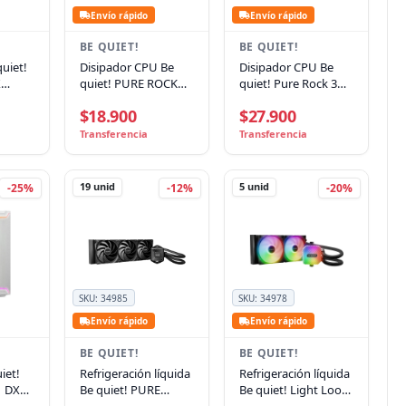
Envío rápido
Envío rápido
BE QUIET!
BE QUIET!
quiet!
Disipador CPU Be
Disipador CPU Be
X
quiet! PURE ROCK
quiet! Pure Rock 3
igh-
SLIM 3, 130W TDP
LX, 190W TDP,
$18.900
$27.900
120mm, ARGB, 31.2
dB
Transferencia
Transferencia
19
unid
5
unid
-25%
-12%
-20%
SKU:
34985
SKU:
34978
Envío rápido
Envío rápido
BE QUIET!
BE QUIET!
iet!
Refrigeración líquida
Refrigeración líquida
1 DX
Be quiet! PURE
Be quiet! Light Loop
LOOP 3 360mm,
240mm, 2x120mm,