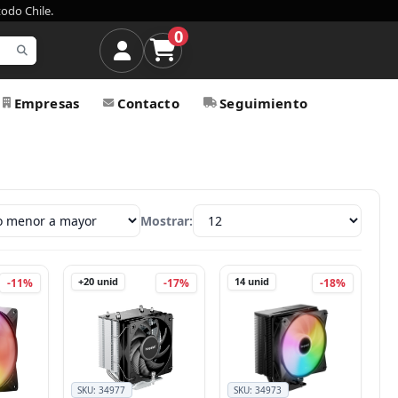
todo Chile.
0
Empresas
Contacto
Seguimiento
Mostrar:
+20
unid
14
unid
-11%
-17%
-18%
SKU:
34977
SKU:
34973