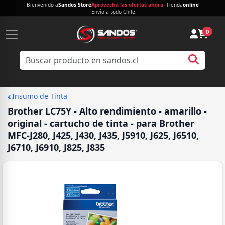
Bienvenido a
Sandos Store
Aprovecha las ofertas ahora
· Tienda
online
· Envío a todo Chile.
0
‹
Insumo de Tinta
Brother LC75Y - Alto rendimiento - amarillo -
original - cartucho de tinta - para Brother
MFC-J280, J425, J430, J435, J5910, J625, J6510,
J6710, J6910, J825, J835