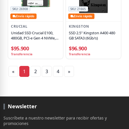
SKU:
26908
SKU:
21665
Envío rápido
Envío rápido
CRUCIAL
KINGSTON
Unidad SSD Crucial E100,
SSD 2.5" Kingston A400 480
480GB, PCI-e Gen 4 NVMe,
GB SATA3 (6Gb/s)
M.2 2280, Lect 5000MB/s
$95.900
$96.900
Escr 4500MB/s
Transferencia
Transferencia
«
1
2
3
4
»
Newsletter
Suscríbete a nuestro newsletter para recibir ofertas y
promociones