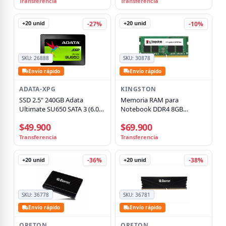
Transferencia
Transferencia
+20
unid
+20
unid
-27%
-10%
SKU:
26888
SKU:
30878
Envío rápido
Envío rápido
ADATA-XPG
KINGSTON
SSD 2.5" 240GB Adata
Memoria RAM para
Ultimate SU650 SATA 3 (6.0
Notebook DDR4 8GB
Gb/s)
3200MHz Kingston, CL22,
$49.900
$69.900
SO-DIMM, Non-ECC, 1.2V
Transferencia
Transferencia
+20
unid
+20
unid
-36%
-38%
SKU:
36778
SKU:
36781
Envío rápido
Envío rápido
ORETON
ORETON