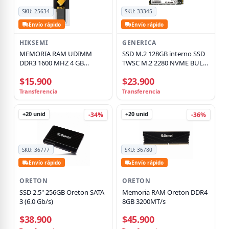
SKU:
25634
SKU:
33345
Envío rápido
Envío rápido
HIKSEMI
GENERICA
MEMORIA RAM UDIMM
SSD M.2 128GB interno SSD
DDR3 1600 MHZ 4 GB
TWSC M.2 2280 NVME BULK
HSC304U16Z1 4G HIKSEMI
(SIN CAJA)
$15.900
$23.900
Transferencia
Transferencia
+20
unid
+20
unid
-34%
-36%
SKU:
36777
SKU:
36780
Envío rápido
Envío rápido
ORETON
ORETON
SSD 2.5" 256GB Oreton SATA
Memoria RAM Oreton DDR4
3 (6.0 Gb/s)
8GB 3200MT/s
$38.900
$45.900