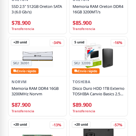
SSD 2.5" 512GB Oreton SATA
Memoria RAM Oreton DDR4
3 (6.0 Gb/s)
16GB 3200MT/s
$78.900
$85.900
Transferencia
Transferencia
+20
unid
5
unid
-34%
-16%
SKU:
36991
SKU:
32099
Envío rápido
Envío rápido
NORVM
TOSHIBA
Memoria RAM DDR4 16GB
Disco Duro HDD 1TB Externo
3200MHz Norvm
TOSHIBA Canvio Basics 2.5″
USB 3.0, Negro
$87.900
$89.900
Transferencia
Transferencia
+20
unid
+20
unid
-13%
-57%