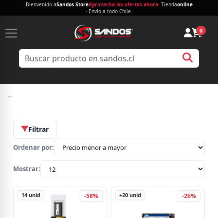
Bienvenido a
Sandos Store
Aprovecha las ofertas ahora
· Tienda
online
· Envío a todo Chile.
0
…
Filtrar
Ordenar por:
Mostrar:
14
unid
+20
unid
-58%
-26%