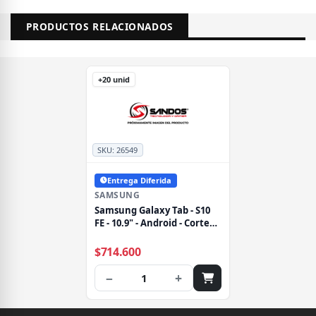
PRODUCTOS RELACIONADOS
+20 unid
SKU:
26549
Entrega Diferida
SAMSUNG
Samsung Galaxy Tab - S10
FE - 10.9" - Android - Cortex-
A78
$714.600
−
+
1