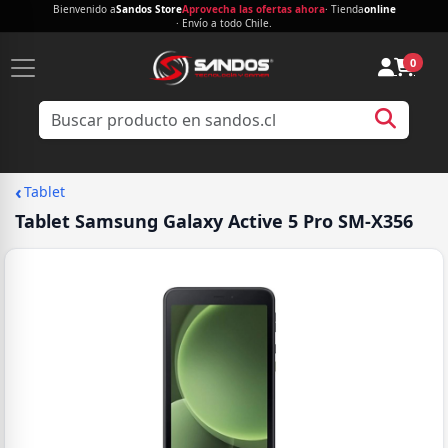
Bienvenido a
Sandos Store
Aprovecha las ofertas ahora
· Tienda
online
· Envío a todo Chile.
0
‹
Tablet
Tablet Samsung Galaxy Active 5 Pro SM-X356