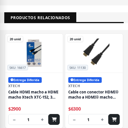
PRODUCTOS RELACIONADOS
20 unid
20 unid
SKU:
16617
SKU:
11130
Entrega Diferida
Entrega Diferida
XTECH
XTECH
Cable HDMI macho a HDMI
Cable con conector HDMI®
macho Xtech XTC-152, 3
macho a HDMI® macho
Metros
Xtech XTC-370, Resolución
Hasta 3840x2160p, 7.6mts
$2900
$6300
−
+
−
+
1
1