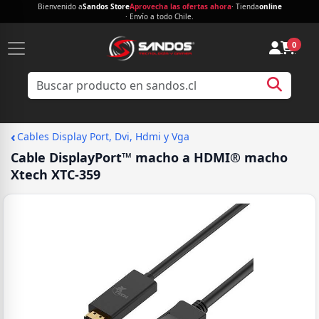
Bienvenido a
Sandos Store
Aprovecha las ofertas ahora
· Tienda
online
· Envío a todo Chile.
0
‹
Cables Display Port, Dvi, Hdmi y Vga
Cable DisplayPort™ macho a HDMI® macho
Xtech XTC-359