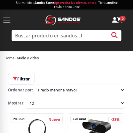
Bienvenido a
Sandos Store
Aprovecha las ofertas ahora
· Tienda
online
· Envío a todo Chile.
0
Home
›
Audio y Video
Filtrar
Ordenar por:
Mostrar:
20
unid
+20
unid
Nuevo
-28%