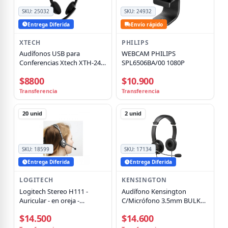
SKU:
25032
SKU:
24932
Entrega Diferida
Envío rápido
XTECH
PHILIPS
Audífonos USB para
WEBCAM PHILIPS
Conferencias Xtech XTH-241,
SPL6506BA/00 1080P
On-Ear, Micrófono
$8800
$10.900
Integrado, Conexión USB,
Negro
Transferencia
Transferencia
20
unid
2
unid
SKU:
18599
SKU:
17134
Entrega Diferida
Entrega Diferida
LOGITECH
KENSINGTON
Logitech Stereo H111 -
Audífono Kensington
Auricular - en oreja -
C/Micrófono 3.5mm BULK
cableado
NEGRO JACK Bolsa
$14.500
$14.600