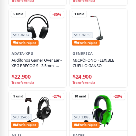
Transferencia
Transferencia
5
unid
1
unid
-35%
SKU:
36167
SKU:
26199
Envío rápido
Envío rápido
ADATA-XPG
GENERICA
Audífonos Gamer Over Ear -
MICRÓFONO FLEXIBLE
XPG PRECOG S - 3.5mm -
CUELLO GANSO
Negro
$22.900
$24.900
Transferencia
Transferencia
9
unid
10
unid
-27%
-23%
SKU:
35456
SKU:
33995
Envío rápido
Envío rápido
ASUS
RAZER