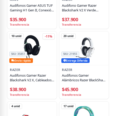
Audífonos Gamer ASUS TUF
Audifono Gamer Razer
Gaming H1 Gen II, Conexión
Blackshark V2 X Verde
USB, 7.1 Virtual, PC, PS4, PS5,
3.5mm
$35.900
$37.900
Negro
Transferencia
Transferencia
10
unid
20
unid
-11%
SKU:
35851
SKU:
21955
Envío rápido
Entrega Diferida
RAZER
RAZER
Audífonos Gamer Razer
Audífonos Gamer
Blackshark V2 X, Cableados,
Alámbricos Razer BlackShark
Triforce 50mm, HyperClear
V2 X, Sonido Envolvente 7.1
$38.900
$45.900
Mic, Color Negro
White
Transferencia
Transferencia
4
unid
17
unid