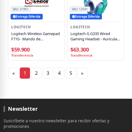
SKU:
21951
SKU:
12541
Entrega Diferida
Entrega Diferida
LOGITECH
LOGITECH
Logitech Wireless Gamepad
Logitech G G335 Wired
F710 - Mando de
Gaming Headset - Auricular -
videojuegos - inalámbrico
tamaño completo - cableado
$59.900
$63.300
- conector de 3,5 mm -
menta - certificado Discord
Transferencia
Transferencia
«
1
2
3
4
5
»
Newsletter
Suscríbete a nuestro newsletter para recibir ofertas y
promociones