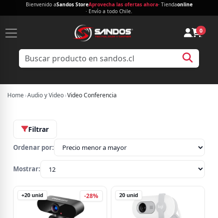
Bienvenido a
Sandos Store
Aprovecha las ofertas ahora
· Tienda
online
· Envío a todo Chile.
0
Home
›
Audio y Video
›
Video Conferencia
Filtrar
Ordenar por:
Mostrar:
+20
unid
20
unid
-28%