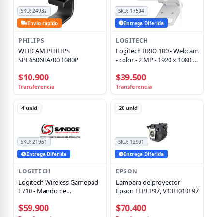
SKU:
24932
SKU:
17504
Envío rápido
Entrega Diferida
PHILIPS
LOGITECH
WEBCAM PHILIPS
Logitech BRIO 100 - Webcam
SPL6506BA/00 1080P
- color - 2 MP - 1920 x 1080 -
720p, 1080p - audio - con
$10.900
$39.500
cable - USB
Transferencia
Transferencia
4
unid
20
unid
SKU:
21951
SKU:
12901
Entrega Diferida
Entrega Diferida
LOGITECH
EPSON
Logitech Wireless Gamepad
Lámpara de proyector
F710 - Mando de
Epson ELPLP97, V13H010L97
videojuegos - inalámbrico
$59.900
$70.400