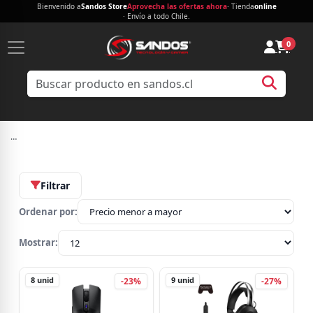
Bienvenido a
Sandos Store
Aprovecha las ofertas ahora
· Tienda
online
· Envío a todo Chile.
0
…
Filtrar
Ordenar por:
Mostrar:
8
unid
9
unid
-23%
-27%