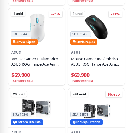
Transferencia
Transferencia
1
unid
1
unid
-21%
-21%
SKU:
35447
SKU:
35455
Envío rápido
Envío rápido
ASUS
ASUS
Mouse Gamer Inalámbrico
Mouse Gamer Inalámbrico
ASUS ROG Harpe Ace Aim
ASUS ROG Harpe Ace Aim
Lab Edition, 36K DPI, BT,
Lab Edition, 36K DPI, BT,
$69.900
$69.900
2.4GHz, 54g, Blanco
2.4GHz, 54g, Negro
Transferencia
Transferencia
20
unid
+20
unid
Nuevo
SKU:
17308
SKU:
28573
Entrega Diferida
Entrega Diferida
ASUS
ASUS