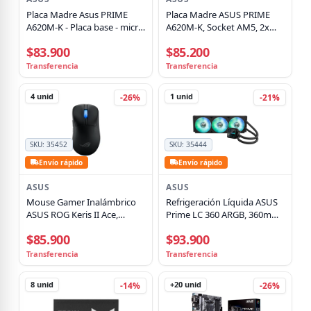
Placa Madre Asus PRIME
Placa Madre ASUS PRIME
A620M-K - Placa base - micro
A620M-K, Socket AM5, 2x
ATX - Socket AM5 - AMD
DDR5, M.2 PCIe 4.0, 1GbE,
$83.900
$85.200
A620 Chipset - USB 3.2
HDMI, VGA, Micro-ATX
Transferencia
Transferencia
4
unid
1
unid
-26%
-21%
SKU:
35452
SKU:
35444
Envío rápido
Envío rápido
ASUS
ASUS
Mouse Gamer Inalámbrico
Refrigeración Líquida ASUS
ASUS ROG Keris II Ace,
Prime LC 360 ARGB, 360mm,
BT/Wireless 2.4GHz, Hasta
PWM, Intel/AMD, Negro
$85.900
$93.900
8000hz, 42K DPI, Negro
Transferencia
Transferencia
8
unid
+20
unid
-14%
-26%