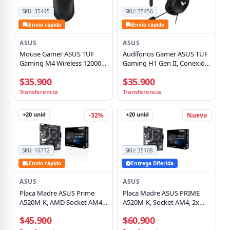
SKU:
35445
SKU:
35456
Envío rápido
Envío rápido
ASUS
ASUS
Mouse Gamer ASUS TUF
Audífonos Gamer ASUS TUF
Gaming M4 Wireless 12000
Gaming H1 Gen II, Conexión
DPI, RF + Bluetooth, Negro
USB, 7.1 Virtual, PC, PS4, PS5,
$35.900
$35.900
Negro
Transferencia
Transferencia
+20
unid
+20
unid
-32%
Nuevo
SKU:
10772
SKU:
35108
Envío rápido
Entrega Diferida
ASUS
ASUS
Placa Madre ASUS Prime
Placa Madre ASUS PRIME
A520M-K, AMD Socket AM4,
A520M-K, Socket AM4, 2x
2xDIMM DDR4, VGA, HDMI,
DDR4, VGA, HDMI, M.2,
$45.900
$60.900
M.2, 4xSATA, Micro-ATX
4xSATA, Micro-ATX