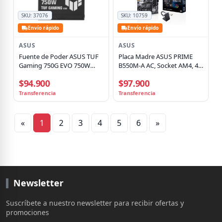
SKU:
37076
SKU:
10759
Envío rápido
Envío rápido
ASUS
ASUS
Fuente de Poder ASUS TUF
Placa Madre ASUS PRIME
Gaming 750G EVO 750W
B550M-A AC, Socket AM4, 4x
Certificada 80+ Plus Gold
DDR4, Wi-Fi, Micro-ATX
$94.900
$97.900
ATX 3.1 Totalmente Modular
Transferencia
Transferencia
«
1
2
3
4
5
6
»
Newsletter
Suscríbete a nuestro newsletter para recibir ofertas y
promociones