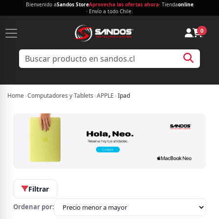
Bienvenido a
Sandos Store
Aprovecha las ofertas ahora
· Tienda
online
· Envío a todo Chile.
0
Home
›
Computadores y Tablets
›
APPLE
›
Ipad
Filtrar
Ordenar por: