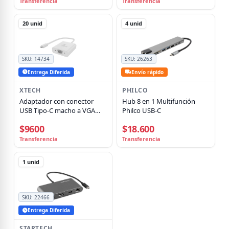
Transferencia
Transferencia
20
unid
4
unid
SKU:
14734
SKU:
26263
Entrega Diferida
Envío rápido
XTECH
PHILCO
Adaptador con conector
Hub 8 en 1 Multifunción
USB Tipo-C macho a VGA
Philco USB-C
hembra Xtech XTC-551,
$9600
$18.600
1920x1080P a 60Hz, 22.8cm
Transferencia
Transferencia
1
unid
SKU:
22466
Entrega Diferida
STARTECH