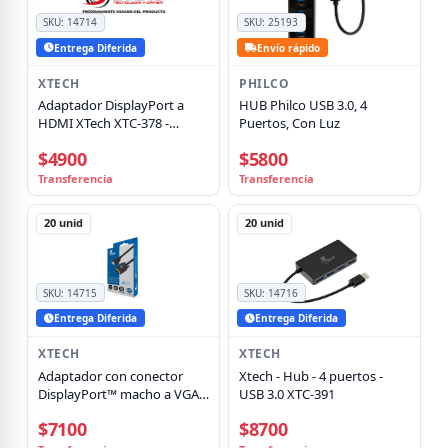
SKU:
14714
SKU:
25193
Entrega Diferida
Envío rápido
XTECH
PHILCO
Adaptador DisplayPort a
HUB Philco USB 3.0, 4
HDMI XTech XTC-378 -
Puertos, Con Luz
Negro
$4900
$5800
Transferencia
Transferencia
20
unid
20
unid
SKU:
14715
SKU:
14716
Entrega Diferida
Entrega Diferida
XTECH
XTECH
Adaptador con conector
Xtech - Hub - 4 puertos -
DisplayPort™ macho a VGA
USB 3.0 XTC-391
macho Xtech XTC-377, 32
$7100
$8700
AWG, 1080p @60HZ