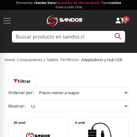
Bienvenido a
Sandos Store
Aprovecha las ofertas ahora
· Tienda
online
· Envío a todo Chile.
0
Home
›
Computadores y Tablets
›
Periféricos
›
Adaptadores y Hub USB
Filtrar
Ordenar por:
Mostrar:
20
unid
4
unid