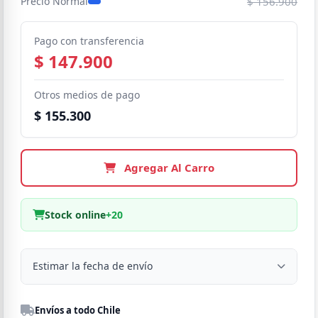
$ 156.900
Precio Normal
Pago con transferencia
$ 147.900
Otros medios de pago
$ 155.300
Agregar Al Carro
Stock online
+20
Estimar la fecha de envío
Despacho a domicilio
Envíos a todo Chile
Región