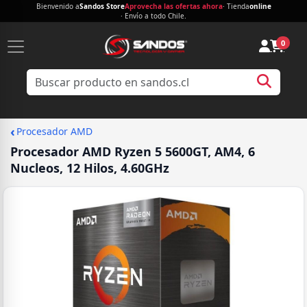
Bienvenido a
Sandos Store
Aprovecha las ofertas ahora
· Tienda
online
· Envío a todo Chile.
0
‹
Procesador AMD
Procesador AMD Ryzen 5 5600GT, AM4, 6
Nucleos, 12 Hilos, 4.60GHz