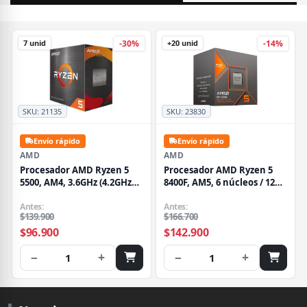
7 unid
+20 unid
-30%
-14%
SKU:
21135
SKU:
23830
Envío rápido
Envío rápido
AMD
AMD
Procesador AMD Ryzen 5
Procesador AMD Ryzen 5
5500, AM4, 3.6GHz (4.2GHz
8400F, AM5, 6 núcleos / 12
Turbo), 6Core/12Thread
hilos, Hasta 4.7 GHz, 65W
Antes:
Antes:
$139.900
$166.700
$96.900
$142.900
−
+
−
+
1
1