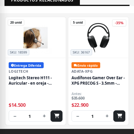
20 unid
5 unid
-35%
SKU:
18599
SKU:
36167
Entrega Diferida
Envío rápido
LOGITECH
ADATA-XPG
Logitech Stereo H111 -
Audífonos Gamer Over Ear -
Auricular - en oreja -
XPG PRECOG S - 3.5mm -
cableado
Negro
Antes:
$35.600
$14.500
$22.900
−
+
−
+
1
1