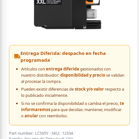
Entrega Diferida: despacho en fecha
programada
Artículos con
entrega diferida
gestionados con
nuestro distribuidor;
disponibilidad y precio
se validan
al procesar la compra.
Pueden existir diferencias de
stock y/o valor
respecto a
lo publicado inicialmente.
Si no se confirma la disponibilidad o cambia el precio,
te
informaremos
para que decidas: mantener, modificar
o
anular
con reembolso.
Part number:
LC505Y
/
SKU:
12334
/
Familia:
Insumo de Tinta
(cod:
131
)