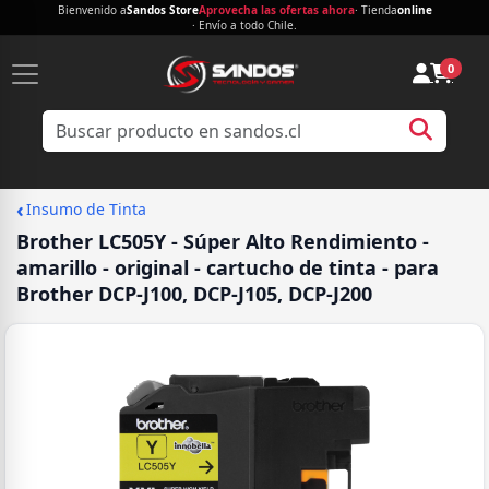
Bienvenido a
Sandos Store
Aprovecha las ofertas ahora
· Tienda
online
· Envío a todo Chile.
0
‹
Insumo de Tinta
Brother LC505Y - Súper Alto Rendimiento -
amarillo - original - cartucho de tinta - para
Brother DCP-J100, DCP-J105, DCP-J200