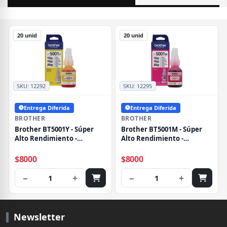
20 unid
20 unid
SKU:
12292
SKU:
12295
Entrega Diferida
Entrega Diferida
BROTHER
BROTHER
Brother BT5001Y - Súper
Brother BT5001M - Súper
Alto Rendimiento -
Alto Rendimiento -
amarillo - original - recarga
magenta - original -
de tinta - para Brother DCP-
recarga de tinta - para
$8000
$8000
T300, DCP-T820DW, MFC-
Brother DCP-T300, DCP-
T800W
T820DW, MFC-T800W
−
+
−
+
1
1
Newsletter