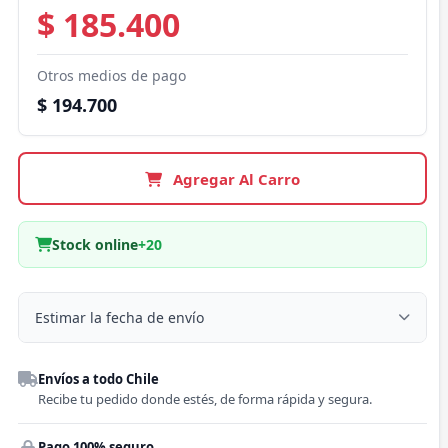
$ 185.400
Otros medios de pago
$ 194.700
Agregar Al Carro
Stock online
+20
Estimar la fecha de envío
Despacho a domicilio
Envíos a todo Chile
Región
Recibe tu pedido donde estés, de forma rápida y segura.
Pago 100% seguro