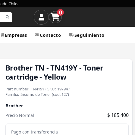
todo Chile.
0
Empresas
Contacto
Seguimiento
Brother TN - TN419Y - Toner
cartridge - Yellow
Part number:
TN419Y
/
SKU:
19794
/
Familia:
Insumo de Toner
(cod:
127
)
Brother
$ 185.400
Precio Normal
Pago con transferencia