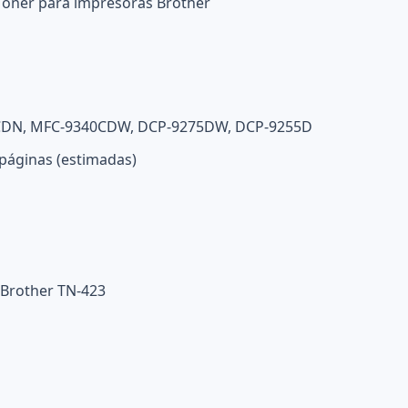
Toner para impresoras Brother
CDN, MFC-9340CDW, DCP-9275DW, DCP-9255D
páginas (estimadas)
Brother TN-423