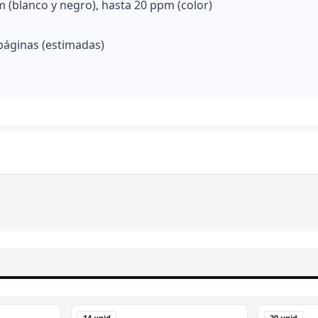
 (blanco y negro), hasta 20 ppm (color)
páginas (estimadas)
14 unid
20 unid