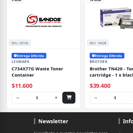
SKU:
20156
SKU:
16638
Entrega Diferida
Entrega Diferida
LEXMARK
BROTHER
C734X77G Waste Toner
Brother TN420 - To
Container
cartridge - 1 x blac
pages
$11.600
$39.400
−
+
−
1
1
Newsletter
Inf