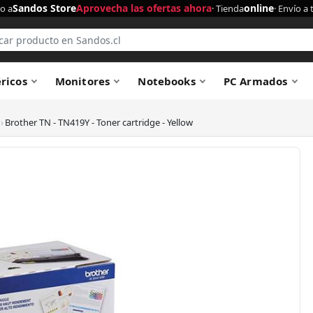
Sandos Store
Aprovecha las ofertas ahora
online
o a
· Tienda
· Envío a 
éricos
Monitores
Notebooks
PC Armados
›
Brother TN - TN419Y - Toner cartridge - Yellow