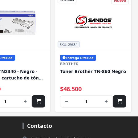
Nuevo
SKU:
29634
Diferida
Entrega Diferida
BROTHER
TN2340 - Negro -
Toner Brother TN-860 Negro
- cartucho de tóner
rother DCP-
0
$46.500
, DCP-L2540DW, HL-
, MFC-L2700DW,
+
−
+
1
1
20DW, MFC-
W
Contacto