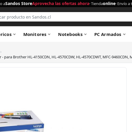
Sandos Store
Aprovecha las ofertas ahora
online
o a
· Tienda
· Envío a 
éricos
Monitores
Notebooks
PC Armados
›
e tóner - para Brother HL-4150CDN, HL-4570CDW, HL-4570CDWT, MFC-9460CD