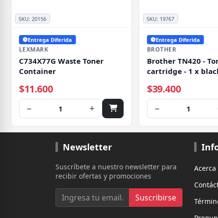
SKU:
20156
SKU:
19767
Entrega Diferida
Entrega Diferida
LEXMARK
BROTHER
C734X77G Waste Toner
Brother TN420 - To
Container
cartridge - 1 x blac
pages
$11.600
$39.400
−
+
−
1
1
Newsletter
Inf
Suscríbete a nuestro newsletter para
Acerca
recibir ofertas y promociones
Contác
Suscribirse
Términ
Pregun