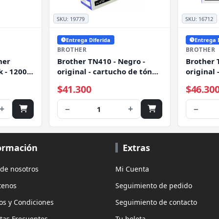
SKU:
19779
SKU:
16712
Entrega Diferida
Entrega 
BROTHER
BROTHER
ner
Brother TN410 - Negro -
Brother 
k - 1200
original - cartucho de tóner
original 
- para Brother DCP-7055, HL-
- para B
$41.300
$46.30
2130
L2520DW
L2360DW
+
−
+
−
1
MFC-L27
L2740D
ormación
Extras
 de nosotros
Mi Cuenta
tenos
Seguimiento de pedido
os y Condiciones
Seguimiento de contacto
tas Frecuentes
Tu boleta