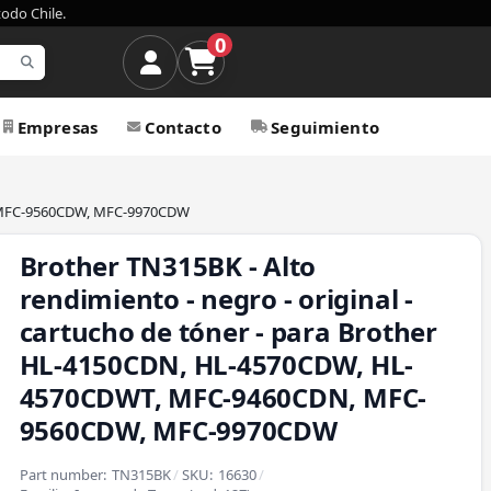
todo Chile.
0
Empresas
Contacto
Seguimiento
N, MFC-9560CDW, MFC-9970CDW
Brother TN315BK - Alto
rendimiento - negro - original -
cartucho de tóner - para Brother
HL-4150CDN, HL-4570CDW, HL-
4570CDWT, MFC-9460CDN, MFC-
9560CDW, MFC-9970CDW
Part number:
TN315BK
/
SKU:
16630
/