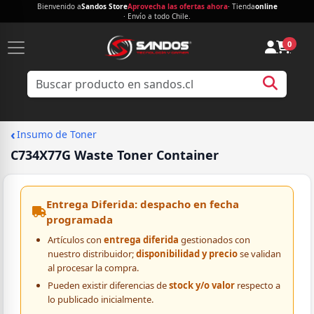
Bienvenido a
Sandos Store
Aprovecha las ofertas ahora
· Tienda
online
· Envío a todo Chile.
0
‹
Insumo de Toner
C734X77G Waste Toner Container
Entrega Diferida: despacho en fecha
programada
Artículos con
entrega diferida
gestionados con
nuestro distribuidor;
disponibilidad y precio
se validan
al procesar la compra.
Pueden existir diferencias de
stock y/o valor
respecto a
lo publicado inicialmente.