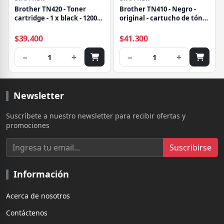
Brother TN420 - Toner
Brother TN410 - Negro -
cartridge - 1 x black - 1200
original - cartucho de tóner
pages
- para Brother DCP-7055,
HL-2130
$39.400
$41.300
−
+
−
+
1
1
Newsletter
Suscríbete a nuestro newsletter para recibir ofertas y
promociones
Suscribirse
Información
Acerca de nosotros
Contáctenos