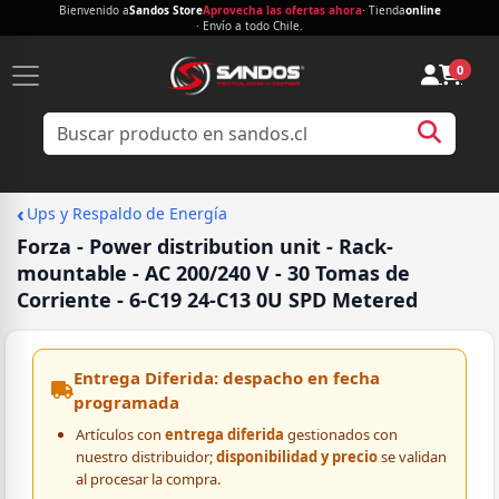
Bienvenido a
Sandos Store
Aprovecha las ofertas ahora
· Tienda
online
· Envío a todo Chile.
0
‹
Ups y Respaldo de Energía
Forza - Power distribution unit - Rack-
mountable - AC 200/240 V - 30 Tomas de
Corriente - 6-C19 24-C13 0U SPD Metered
Entrega Diferida: despacho en fecha
programada
Artículos con
entrega diferida
gestionados con
nuestro distribuidor;
disponibilidad y precio
se validan
al procesar la compra.