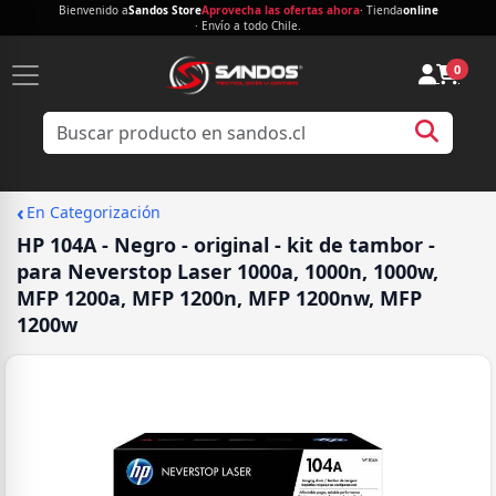
Bienvenido a
Sandos Store
Aprovecha las ofertas ahora
· Tienda
online
· Envío a todo Chile.
0
‹
En Categorización
HP 104A - Negro - original - kit de tambor -
para Neverstop Laser 1000a, 1000n, 1000w,
MFP 1200a, MFP 1200n, MFP 1200nw, MFP
1200w