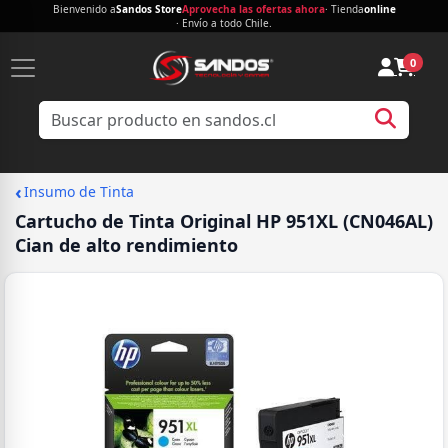
Bienvenido a
Sandos Store
Aprovecha las ofertas ahora
· Tienda
online
· Envío a todo Chile.
0
‹
Insumo de Tinta
Cartucho de Tinta Original HP 951XL (CN046AL)
Cian de alto rendimiento