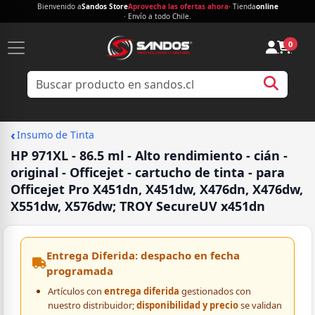
Bienvenido a
Sandos Store
Aprovecha las ofertas ahora
· Tienda
online
· Envío a todo Chile.
0
‹
Insumo de Tinta
HP 971XL - 86.5 ml - Alto rendimiento - cián -
original - Officejet - cartucho de tinta - para
Officejet Pro X451dn, X451dw, X476dn, X476dw,
X551dw, X576dw; TROY SecureUV x451dn
Entrega Diferida: despacho en fecha
programada
Artículos con
entrega diferida
gestionados con
nuestro distribuidor;
disponibilidad y precio
se validan