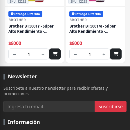
SKU:
12292
SKU:
12295
Entrega Diferida
Entrega Diferida
BROTHER
BROTHER
Brother BT5001Y - Súper
Brother BT5001M - Súper
Alto Rendimiento -
Alto Rendimiento -
amarillo - original - recarga
magenta - original -
de tinta - para Brother DCP-
recarga de tinta - para
$8000
$8000
T300, DCP-T820DW, MFC-
Brother DCP-T300, DCP-
T800W
T820DW, MFC-T800W
−
+
−
+
1
1
Newsletter
Suscríbete a nuestro newsletter para recibir ofertas y
promociones
Suscribirse
Información