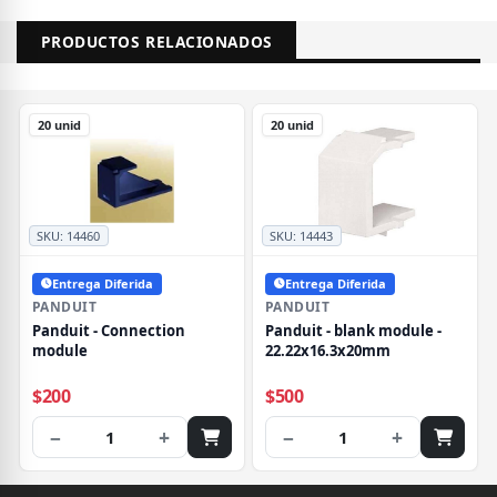
PRODUCTOS RELACIONADOS
20 unid
20 unid
SKU:
14460
SKU:
14443
Entrega Diferida
Entrega Diferida
PANDUIT
PANDUIT
Panduit - Connection
Panduit - blank module -
module
22.22x16.3x20mm
$200
$500
−
+
−
+
1
1