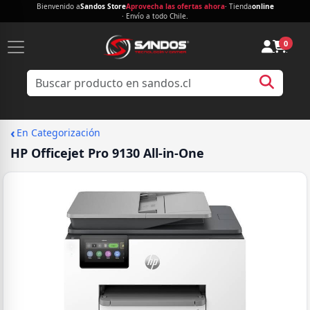
Bienvenido a
Sandos Store
Aprovecha las ofertas ahora
· Tienda
online
· Envío a todo Chile.
0
‹
En Categorización
HP Officejet Pro 9130 All-in-One