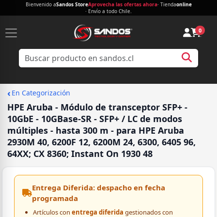
Bienvenido a
Sandos Store
Aprovecha las ofertas ahora
· Tienda
online
· Envío a todo Chile.
0
‹
En Categorización
HPE Aruba - Módulo de transceptor SFP+ -
10GbE - 10GBase-SR - SFP+ / LC de modos
múltiples - hasta 300 m - para HPE Aruba
2930M 40, 6200F 12, 6200M 24, 6300, 6405 96,
64XX; CX 8360; Instant On 1930 48
Entrega Diferida: despacho en fecha
programada
Artículos con
entrega diferida
gestionados con