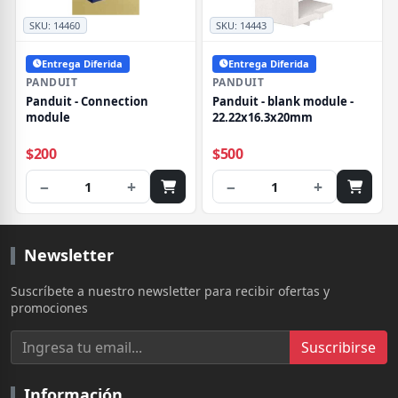
SKU:
14460
SKU:
14443
Entrega Diferida
Entrega Diferida
PANDUIT
PANDUIT
Panduit - Connection
Panduit - blank module -
module
22.22x16.3x20mm
$200
$500
−
+
−
+
1
1
Newsletter
Suscríbete a nuestro newsletter para recibir ofertas y
promociones
Suscribirse
Información