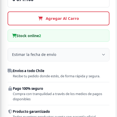
Agregar Al Carro
Stock online
2
Estimar la fecha de envío
Despacho a domicilio
Envíos a todo Chile
Región
Recibe tu pedido donde estés, de forma rápida y segura.
Pago 100% seguro
Comuna
Compra con tranquilidad a través de los medios de pagos
disponibles
Producto garantizado
Todos nuestros productos cuenta con garantía oficial