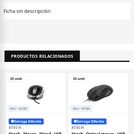
Ficha sin descripción
PRODUCTOS RELACIONADOS
20 unid
20 unid
SKU:
16183
SKU:
16184
Entrega Diferida
Entrega Diferida
XTECH
XTECH