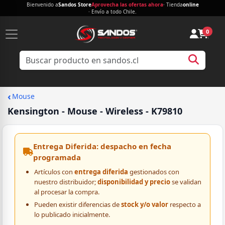
Bienvenido a
Sandos Store
Aprovecha las ofertas ahora
· Tienda
online
· Envío a todo Chile.
0
‹
Mouse
Kensington - Mouse - Wireless - K79810
Entrega Diferida: despacho en fecha
programada
Artículos con
entrega diferida
gestionados con
nuestro distribuidor;
disponibilidad y precio
se validan
al procesar la compra.
Pueden existir diferencias de
stock y/o valor
respecto a
lo publicado inicialmente.