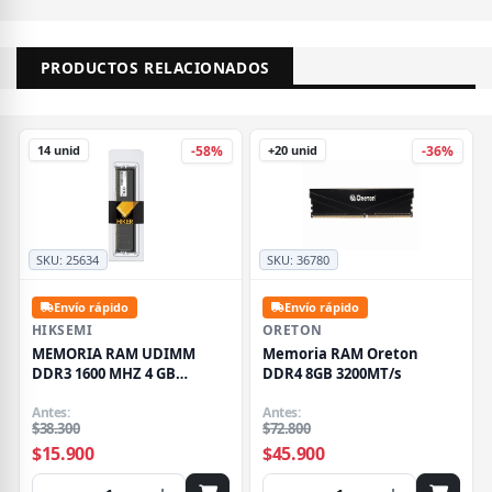
PRODUCTOS RELACIONADOS
14 unid
+20 unid
-58%
-36%
SKU:
25634
SKU:
36780
Envío rápido
Envío rápido
HIKSEMI
ORETON
MEMORIA RAM UDIMM
Memoria RAM Oreton
DDR3 1600 MHZ 4 GB
DDR4 8GB 3200MT/s
HSC304U16Z1 4G HIKSEMI
Antes:
Antes:
$38.300
$72.800
$15.900
$45.900