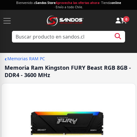
Bienvenido a
Sandos Store
Aprovecha las ofertas ahora
· Tienda
online
· Envío a todo Chile.
0
‹
Memorias RAM PC
Memoria Ram Kingston FURY Beast RGB 8GB -
DDR4 - 3600 MHz