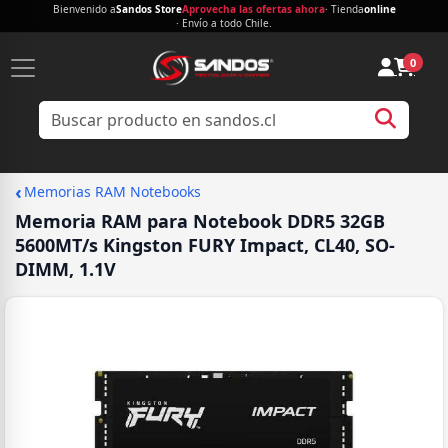
Bienvenido a
Sandos Store
Aprovecha las ofertas ahora
· Tienda
online
· Envío a todo Chile.
0
‹
Memorias RAM Notebooks
Memoria RAM para Notebook DDR5 32GB
5600MT/s Kingston FURY Impact, CL40, SO-
DIMM, 1.1V