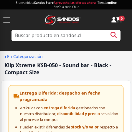
Bienvenido a
Sandos Store
Aprovecha las ofertas ahora
· Tienda
online
· Envío a todo Chile.
0
‹
En Categorización
Klip Xtreme KSB-050 - Sound bar - Black -
Compact Size
Entrega Diferida: despacho en fecha
programada
Artículos con
entrega diferida
gestionados con
nuestro distribuidor;
disponibilidad y precio
se validan
al procesar la compra.
Pueden existir diferencias de
stock y/o valor
respecto a