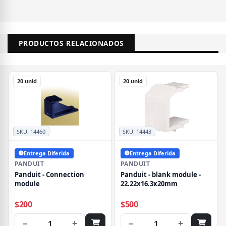
PRODUCTOS RELACIONADOS
20 unid
20 unid
SKU:
14460
SKU:
14443
Entrega Diferida
Entrega Diferida
PANDUIT
PANDUIT
Panduit - Connection
Panduit - blank module -
module
22.22x16.3x20mm
$200
$500
−
+
−
+
1
1