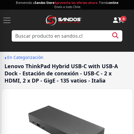
Bienvenido a
Sandos Store
Aprovecha las ofertas ahora
· Tienda
online
· Envío a todo Chile.
0
‹
En Categorización
Lenovo ThinkPad Hybrid USB-C with USB-A
Dock - Estación de conexión - USB-C - 2 x
HDMI, 2 x DP - GigE - 135 vatios - Italia