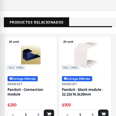
PRODUCTOS RELACIONADOS
20 unid
20 unid
SKU:
14460
SKU:
14443
Entrega Diferida
Entrega Diferida
PANDUIT
PANDUIT
Panduit - Connection
Panduit - blank module -
module
22.22x16.3x20mm
$200
$500
−
+
−
+
1
1