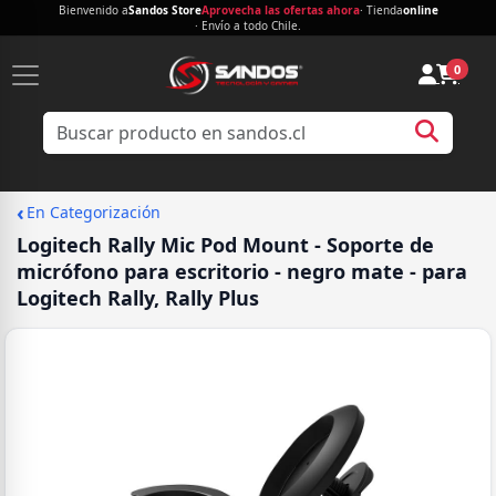
Bienvenido a
Sandos Store
Aprovecha las ofertas ahora
· Tienda
online
· Envío a todo Chile.
0
‹
En Categorización
Logitech Rally Mic Pod Mount - Soporte de
micrófono para escritorio - negro mate - para
Logitech Rally, Rally Plus