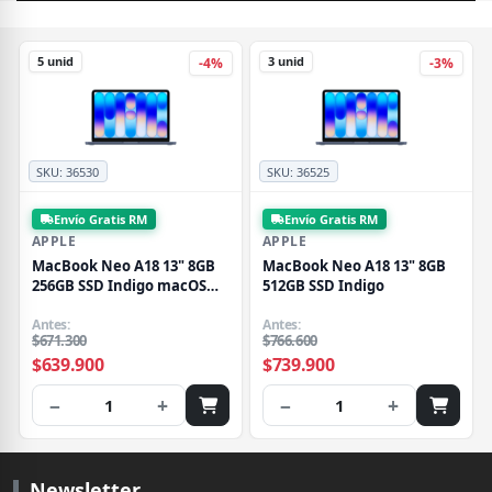
5 unid
3 unid
-4%
-3%
SKU:
36530
SKU:
36525
Envío Gratis RM
Envío Gratis RM
APPLE
APPLE
MacBook Neo A18 13" 8GB
MacBook Neo A18 13" 8GB
256GB SSD Indigo macOS
512GB SSD Indigo
Tahoe
Antes:
Antes:
$671.300
$766.600
$639.900
$739.900
−
+
−
+
1
1
Newsletter