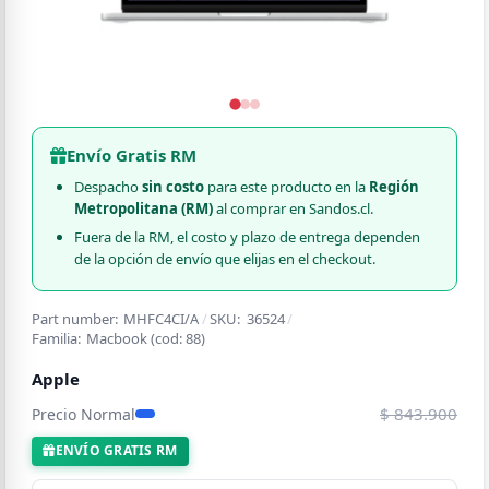
Envío Gratis RM
Despacho
sin costo
para este producto en la
Región
Metropolitana (RM)
al comprar en Sandos.cl.
Fuera de la RM, el costo y plazo de entrega dependen
de la opción de envío que elijas en el checkout.
Part number:
MHFC4CI/A
/
SKU:
36524
/
Familia:
Macbook
(cod:
88
)
Apple
$ 843.900
Precio Normal
ENVÍO GRATIS RM