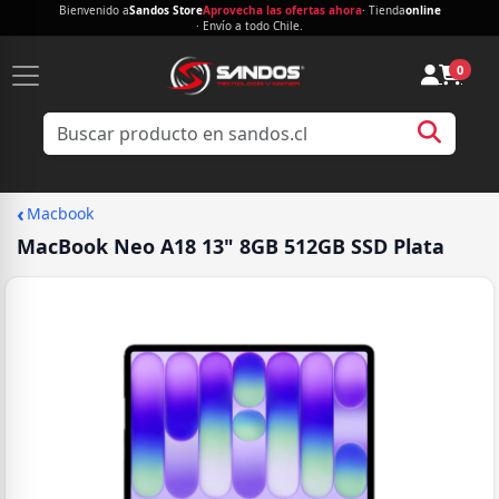
Bienvenido a
Sandos Store
Aprovecha las ofertas ahora
· Tienda
online
· Envío a todo Chile.
0
‹
Macbook
MacBook Neo A18 13" 8GB 512GB SSD Plata