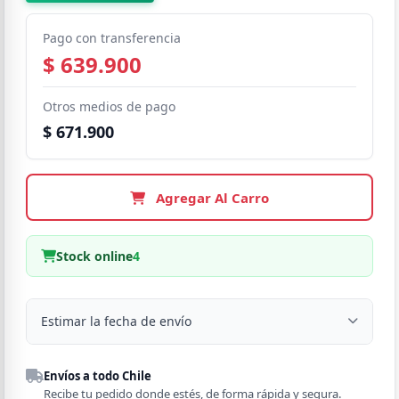
Pago con transferencia
$ 639.900
Otros medios de pago
$ 671.900
Agregar Al Carro
Stock online
4
Estimar la fecha de envío
Despacho a domicilio
Envíos a todo Chile
Región
Recibe tu pedido donde estés, de forma rápida y segura.