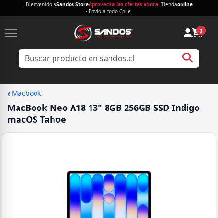
Bienvenido a
Sandos Store
Aprovecha las ofertas ahora
· Tienda
online
· Envío a todo Chile.
0
‹
Macbook
MacBook Neo A18 13" 8GB 256GB SSD Indigo
macOS Tahoe