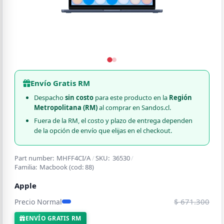
Envío Gratis RM
Despacho
sin costo
para este producto en la
Región
Metropolitana (RM)
al comprar en Sandos.cl.
Fuera de la RM, el costo y plazo de entrega dependen
de la opción de envío que elijas en el checkout.
Part number:
MHFF4CI/A
/
SKU:
36530
/
Familia:
Macbook
(cod:
88
)
Apple
$ 671.300
Precio Normal
ENVÍO GRATIS RM