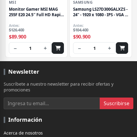
MSI
SAMSUNG
Monitor Gamer MSI MAG
Samsung LS27D300GALXZS -
255F E20 24.5″ Full HD Rapid
24" - 1920 x 1080 - IPS - VGA /
IPS 200Hz 0.5ms
HDMI - 100HZ
Antes:
Antes:
$126.400
$104.400
$89.900
$90.900
−
+
−
+
1
1
Newsletter
Suscríbete a nuestro newsletter para recibir ofertas y
promociones
Suscribirse
Información
Acerca de nosotros