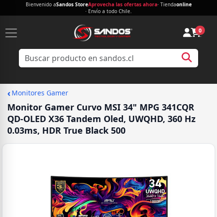
Bienvenido a
Sandos Store
Aprovecha las ofertas ahora
· Tienda
online
· Envío a todo Chile.
0
‹
Monitores Gamer
Monitor Gamer Curvo MSI 34" MPG 341CQR
QD-OLED X36 Tandem Oled, UWQHD, 360 Hz
0.03ms, HDR True Black 500