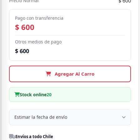
$ 600
Precio Normal
Pago con transferencia
$ 600
Otros medios de pago
$ 600
Agregar Al Carro
Stock online
20
Estimar la fecha de envío
Despacho a domicilio
Envíos a todo Chile
Región