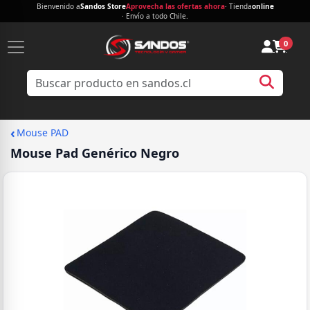
Bienvenido a
Sandos Store
Aprovecha las ofertas ahora
· Tienda
online
· Envío a todo Chile.
0
‹
Mouse PAD
Mouse Pad Genérico Negro