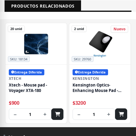
PRODUCTOS RELACIONADOS
20 unid
2 unid
Nuevo
SKU:
18134
SKU:
29760
Entrega Diferida
Entrega Diferida
XTECH
KENSINGTON
Xtech - Mouse pad -
Kensington Optics-
Voyager XTA-180
Enhancing Mouse Pad -
Alfombrilla de ratón -
negro
$900
$3200
−
+
−
+
1
1