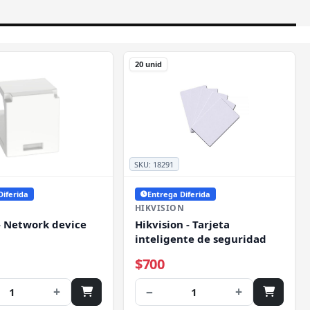
20 unid
SKU:
18291
Diferida
Entrega Diferida
HIKVISION
- Network device
Hikvision - Tarjeta
inteligente de seguridad
$700
+
−
+
1
1