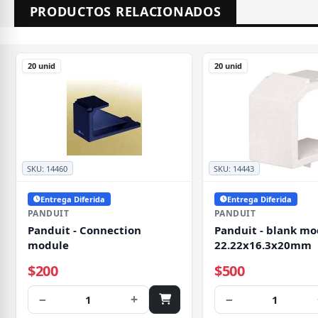
PRODUCTOS RELACIONADOS
20 unid
20 unid
SKU:
14460
SKU:
14443
Entrega Diferida
Entrega Diferida
PANDUIT
PANDUIT
Panduit - Connection
Panduit - blank mo
module
22.22x16.3x20mm
$200
$500
−
+
−
1
1