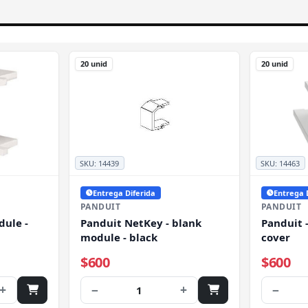
20 unid
20 unid
SKU:
14439
SKU:
14463
Entrega Diferida
Entrega 
PANDUIT
PANDUIT
dule -
Panduit NetKey - blank
Panduit 
module - black
cover
$600
$600
+
−
+
−
1