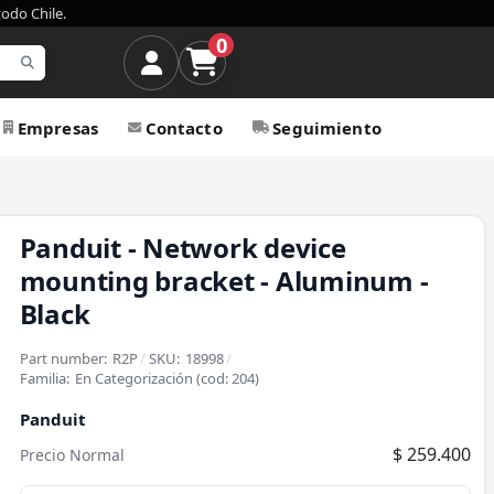
todo Chile.
0
Empresas
Contacto
Seguimiento
Panduit - Network device
mounting bracket - Aluminum -
Black
Part number:
R2P
/
SKU:
18998
/
Familia:
En Categorización
(cod:
204
)
Panduit
$ 259.400
Precio Normal