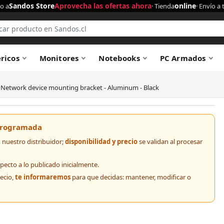
Sandos Store
Aprovecha las ofertas ahora
online
o a
· Tienda
· Envío a 
éricos
Monitores
Notebooks
PC Armados
 Network device mounting bracket - Aluminum - Black
 programada
nuestro distribuidor;
disponibilidad y precio
se validan al procesar
pecto a lo publicado inicialmente.
recio,
te informaremos
para que decidas: mantener, modificar o