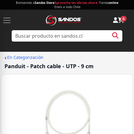
Bienvenido a
Sandos Store
Aprovecha las ofertas ahora
· Tienda
online
· Envío a todo Chile.
0
‹
En Categorización
Panduit - Patch cable - UTP - 9 cm