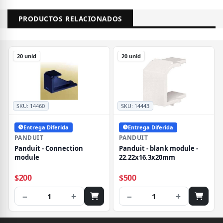
PRODUCTOS RELACIONADOS
20 unid
20 unid
SKU:
14460
SKU:
14443
Entrega Diferida
Entrega Diferida
PANDUIT
PANDUIT
Panduit - Connection
Panduit - blank module -
module
22.22x16.3x20mm
$200
$500
−
+
−
+
1
1