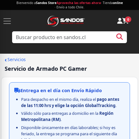
Bienvenido a
Sandos Store
Aprovecha las ofertas ahora
· Tienda
online
· Envío a todo Chile.
0
‹
Servicios
Servicio de Armado PC Gamer
Entrega en el día con Envío Rápido
Para despacho en el mismo día, realiza el
pago
antes
de las 11:00 hrs y elige la opción GlobalTracking
.
Válido sólo para entregas a domicilio en la
Región
Metropolitana (RM)
.
Disponible únicamente en días laborables; si hoy es
feriado, la entrega se programa para el siguiente día