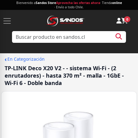
Bienvenido a
Sandos Store
Aprovecha las ofertas ahora
· Tienda
online
· Envío a todo Chile.
0
‹
En Categorización
TP-LINK Deco X20 V2 - - sistema Wi-Fi - (2
enrutadores) - hasta 370 m² - malla - 1GbE -
Wi-Fi 6 - Doble banda