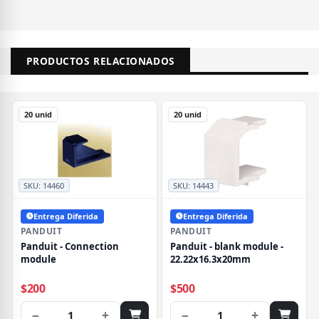
PRODUCTOS RELACIONADOS
20 unid
20 unid
SKU:
14460
SKU:
14443
Entrega Diferida
Entrega Diferida
PANDUIT
PANDUIT
Panduit - Connection
Panduit - blank module -
module
22.22x16.3x20mm
$200
$500
−
+
−
+
1
1