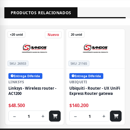
PRODUCTOS RELACIONADOS
+20 unid
20 unid
Nuevo
SKU:
26933
SKU:
21165
Entrega Diferida
Entrega Diferida
LINKSYS
UBIQUITI
Linksys - Wireless router -
Ubiquiti - Router - UX UniFi
AC1200
Express Router gatewa
$48.500
$140.200
−
+
−
+
1
1