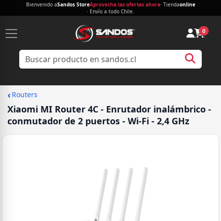
Bienvenido a
Sandos Store
Aprovecha las ofertas ahora
· Tienda
online
· Envío a todo Chile.
0
‹
Routers
Xiaomi MI Router 4C - Enrutador inalámbrico -
conmutador de 2 puertos - Wi-Fi - 2,4 GHz