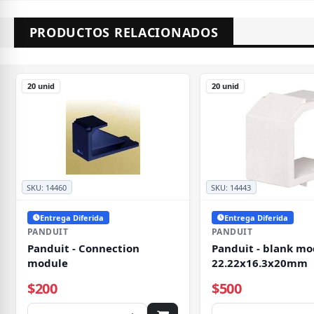
PRODUCTOS RELACIONADOS
20 unid
20 unid
SKU:
14460
SKU:
14443
Entrega Diferida
Entrega Diferida
PANDUIT
PANDUIT
Panduit - Connection
Panduit - blank mo
module
22.22x16.3x20mm
$200
$500