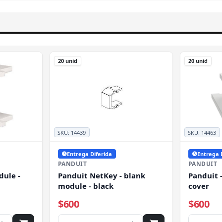
20 unid
20 unid
SKU:
14439
SKU:
14463
Entrega Diferida
Entrega 
PANDUIT
PANDUIT
dule -
Panduit NetKey - blank
Panduit 
module - black
cover
$600
$600