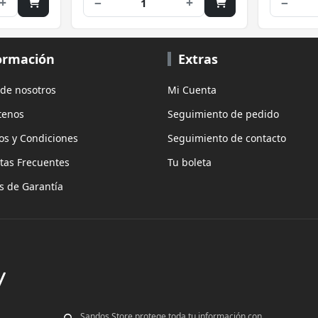
+
−
+
−
1
ormación
Extras
 de nosotros
Mi Cuenta
tenos
Seguimiento de pedido
os y Condiciones
Seguimiento de contacto
tas Frecuentes
Tu boleta
as de Garantía
Sandos Store protege toda tu información con