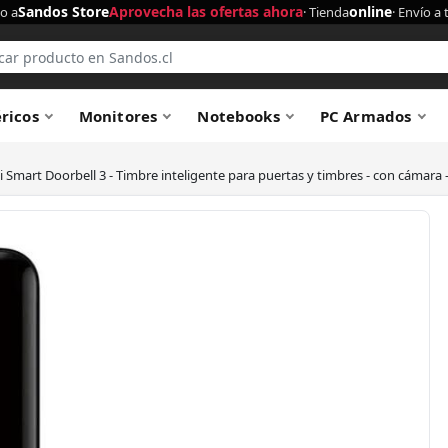
Sandos Store
Aprovecha las ofertas ahora
online
o a
· Tienda
· Envío a 
éricos
Monitores
Notebooks
PC Armados
 Smart Doorbell 3 - Timbre inteligente para puertas y timbres - con cámara -