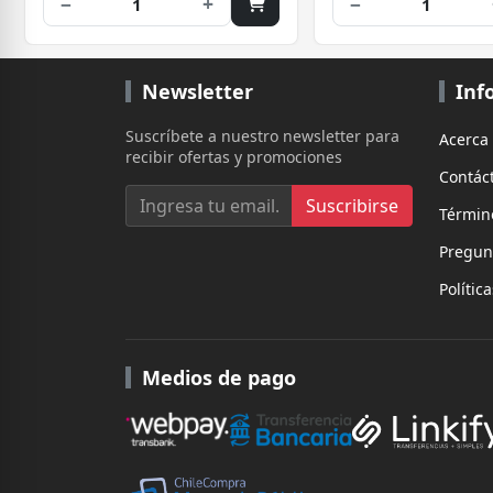
−
+
−
1
1
Newsletter
Inf
Suscríbete a nuestro newsletter para
Acerca
recibir ofertas y promociones
Contác
Suscribirse
Términ
Pregun
Polític
Medios de pago