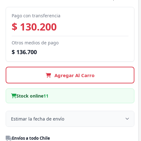
Pago con transferencia
$ 130.200
Otros medios de pago
$ 136.700
Agregar Al Carro
Stock online
11
Estimar la fecha de envío
Despacho a domicilio
Envíos a todo Chile
Región