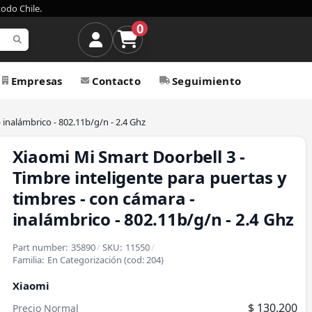
todo Chile.
0
Empresas
Contacto
Seguimiento
 inalámbrico - 802.11b/g/n - 2.4 Ghz
Xiaomi Mi Smart Doorbell 3 -
Timbre inteligente para puertas y
timbres - con cámara -
inalámbrico - 802.11b/g/n - 2.4 Ghz
Part number:
35890
/
SKU:
11550
/
Familia:
En Categorización
(cod:
204
)
Xiaomi
$ 130.200
Precio Normal