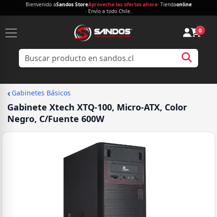
Bienvenido a
Sandos Store
Aprovecha las ofertas ahora
· Tienda
online
· Envío a todo Chile.
0
‹
Gabinetes Básicos
Gabinete Xtech XTQ-100, Micro-ATX, Color
Negro, C/Fuente 600W