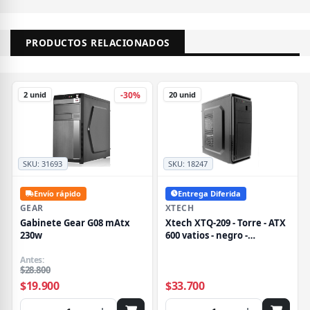
PRODUCTOS RELACIONADOS
2 unid
20 unid
-30%
SKU:
31693
SKU:
18247
Envío rápido
Entrega Diferida
GEAR
XTECH
Gabinete Gear G08 mAtx
Xtech XTQ-209 - Torre - ATX
230w
600 vatios - negro -
USB/Audio
Antes:
$28.800
$19.900
$33.700