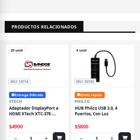
PRODUCTOS RELACIONADOS
20 unid
4 unid
SKU:
14714
SKU:
25193
Entrega Diferida
Envío rápido
XTECH
PHILCO
Adaptador DisplayPort a
HUB Philco USB 3.0, 4
HDMI XTech XTC-378 -
Puertos, Con Luz
Negro
$4900
$5800
−
+
−
+
1
1