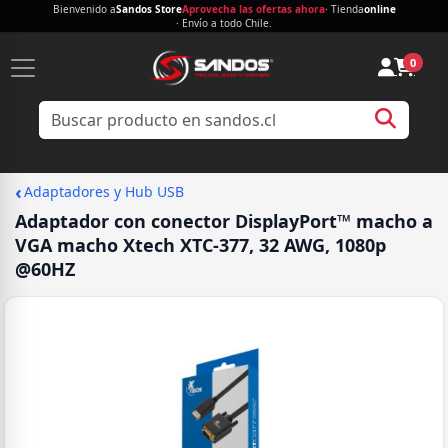
Bienvenido a
Sandos Store
Aprovecha las ofertas ahora
· Tienda
online
· Envío a todo Chile.
0
‹
Adaptadores y Hub USB
Adaptador con conector DisplayPort™ macho a
VGA macho Xtech XTC-377, 32 AWG, 1080p
@60HZ